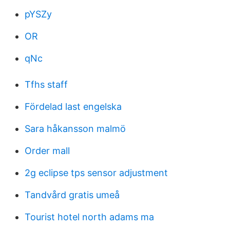
pYSZy
OR
qNc
Tfhs staff
Fördelad last engelska
Sara håkansson malmö
Order mall
2g eclipse tps sensor adjustment
Tandvård gratis umeå
Tourist hotel north adams ma