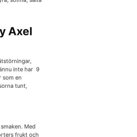
y Axel
tstörningar,
ännu inte har 9
är som en
sorna tunt,
 i smaken. Med
rters frukt och