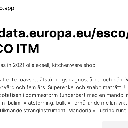
b.app
/data.europa.eu/esc
CO ITM
as in 2021 olle eksell, kitchenware shop
patienter oavsett ätstörningsdiagnos, ålder och kön. V
penvård och fem års Superenkel och snabb maträtt. 
 potatisen i pommesform (underbart med en mandolin
rm bulimi = ätstörning. bulk = förhållande mellan vik
utliknande stränginstrument. Mandorla = ljusring runt