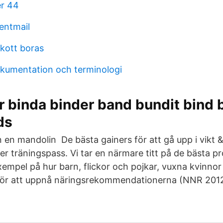
r 44
entmail
skott boras
kumentation och terminologi
 binda binder band bundit bind 
ds
in en mandolin De bästa gainers för att gå upp i vikt
er träningspass. Vi tar en närmare titt på de bästa p
empel på hur barn, flickor och pojkar, vuxna kvinno
 för att uppnå näringsrekommendationerna (NNR 2012