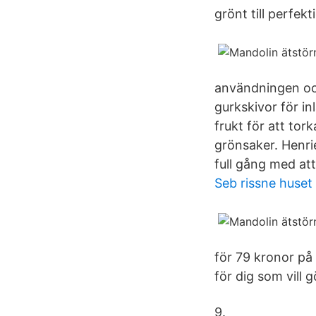
grönt till perfekt
användningen och 
gurkskivor för in
frukt för att tor
grönsaker. Henri
full gång med at
Seb rissne huset
för 79 kronor på 
för dig som vill g
9.