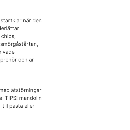
startklar när den
erlättar
 chips,
ll smörgåstårtan,
skivade
prenör och är i
5 med ätstörningar
le TIPS! mandolin
ill pasta eller