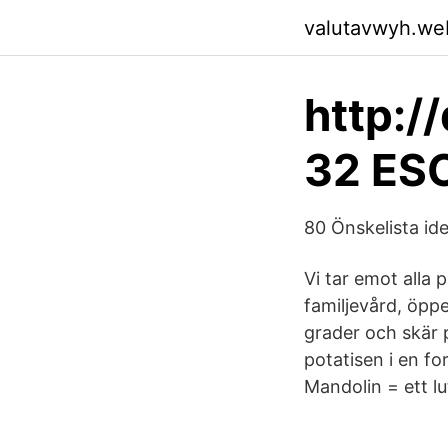
valutavwyh.we
http:/
32 ES
80 Önskelista ide
Vi tar emot alla 
familjevård, öp
grader och skär
potatisen i en fo
Mandolin = ett l