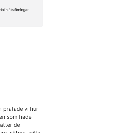
an pratade vi hur
 den som hade
ätter de
yra, sötma, sälta