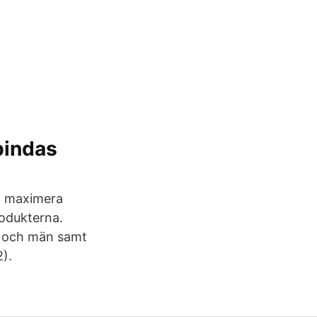
bindas
 & maximera
rodukterna.
r och män samt
).