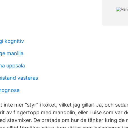
i kognitiv
ge manilla
ma uppsala
istand vasteras
prognose
 inte mer ”styr” i köket, vilket jag gillar! Ja, och sed
kurit av fingertopp med mandolin, eller Luise som var
med stavmixer. De pratade om hur de tänker kring de r
e alltid försöker sätta ihop rätter som balanseras i s