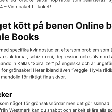
4 – Vinn paket till köket!
et kött på benen Online b
råle Books
 med specifika kvinnostudier, eftersom problem som ä
a sjukdomar, schizofreni, depression och självmord 
ndolin Kallas ”Spiralizer” på engelska och är ungef
 för grönsaker! Heter ibland även ”Veggie Hyvla rädi
andolin för riktigt fina skivor.
cker
 som något för grönsaksnördar men det gör skillnad
rån Westmark kan du snabbt och enkelt skära alla so