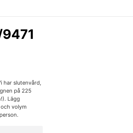
o/9471
i har slutenvård,
Ugnen på 225
!). Lägg
t och volym
 person.