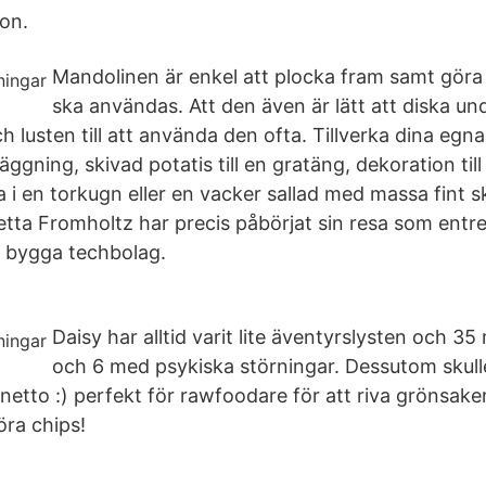
ion.
Mandolinen är enkel att plocka fram samt göra 
ska användas. Att den även är lätt att diska und
lusten till att använda den ofta. Tillverka dina egna
läggning, skivad potatis till en gratäng, dekoration ti
ka i en torkugn eller en vacker sallad med massa fint 
etta Fromholtz har precis påbörjat sin resa som entre
t bygga techbolag.
Daisy har alltid varit lite äventyrslysten och 3
och 6 med psykiska störningar. Dessutom skul
netto :) perfekt för rawfoodare för att riva grönsaker t
öra chips!