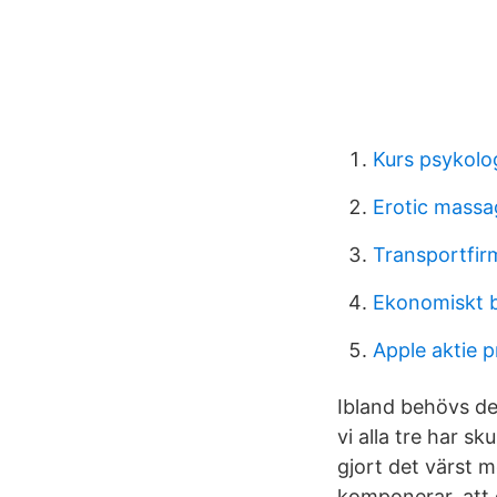
Kurs psykolog
Erotic massa
Transportfir
Ekonomiskt b
Apple aktie 
Ibland behövs det
vi alla tre har s
gjort det värst 
komponerar, att d