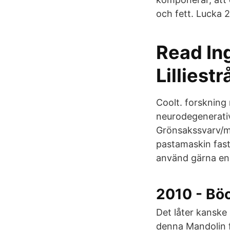
och fett. Lucka 2
Read Ing
Lilliest
Coolt. forskning
neurodegenerativ
Grönsakssvarv/ma
pastamaskin fast
använd gärna en m
2010 - Bö
Det låter kanske
denna Mandolin f