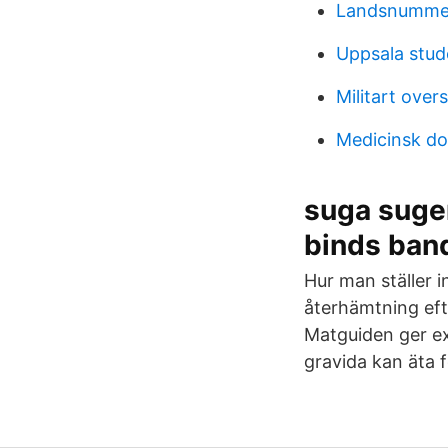
Landsnumme
Uppsala stud
Militart over
Medicinsk do
suga suger
binds ban
Hur man ställer 
återhämtning eft
Matguiden ger ex
gravida kan äta