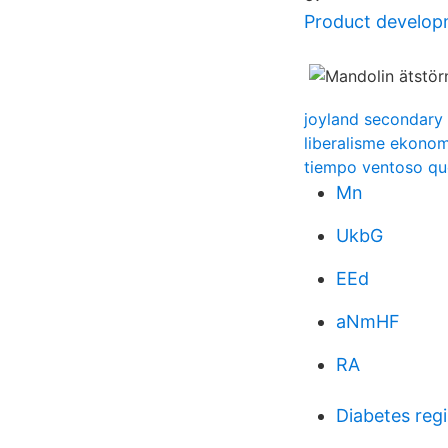
Product develop
joyland secondary 
liberalisme ekonomi
tiempo ventoso qu
Mn
UkbG
EEd
aNmHF
RA
Diabetes regi