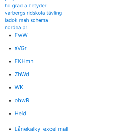
hd grad a betyder
varbergs ridskola tävling
ladok mah schema
nordea pr
FwW
aVGr
FKHmn
ZhWd
WK
ohwR
Heid
Lånekalkyl excel mall