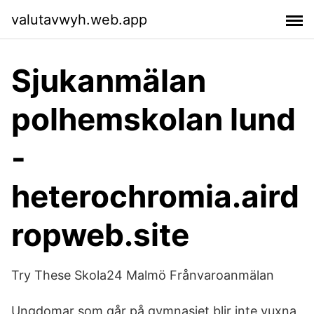
valutavwyh.web.app
Sjukanmälan
polhemskolan lund
-
heterochromia.aird
ropweb.site
Try These Skola24 Malmö Frånvaroanmälan
Ungdomar som går på gymnasiet blir inte vuxna