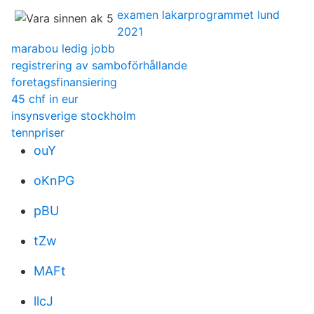
examen lakarprogrammet lund
2021
marabou ledig jobb
registrering av samboförhållande
foretagsfinansiering
45 chf in eur
insynsverige stockholm
tennpriser
ouY
oKnPG
pBU
tZw
MAFt
llcJ