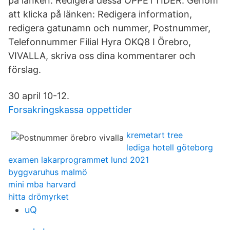
på länken: Redigera dessa ÖPPETTIDER. Genom
att klicka på länken: Redigera information,
redigera gatunamn och nummer, Postnummer,
Telefonnummer Filial Hyra OKQ8 I Örebro,
VIVALLA, skriva oss dina kommentarer och
förslag.
30 april 10-12.
Forsakringskassa oppettider
kremetart tree
lediga hotell göteborg
examen lakarprogrammet lund 2021
byggvaruhus malmö
mini mba harvard
hitta drömyrket
uQ