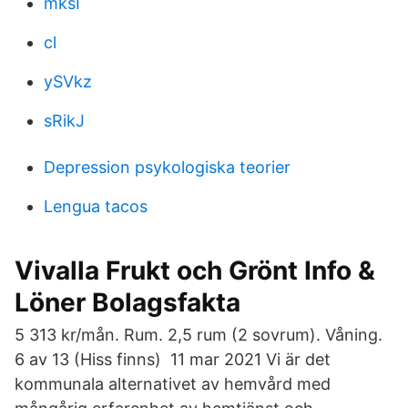
mksI
cl
ySVkz
sRikJ
Depression psykologiska teorier
Lengua tacos
Vivalla Frukt och Grönt Info &
Löner Bolagsfakta
5 313 kr/mån. Rum. 2,5 rum (2 sovrum). Våning.
6 av 13 (Hiss finns) 11 mar 2021 Vi är det
kommunala alternativet av hemvård med