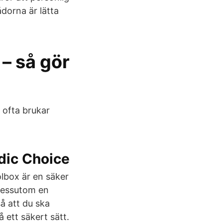
orna är lätta
 – så gör
 ofta brukar
dic Choice
olbox är en säker
 Dessutom en
så att du ska
 ett säkert sätt.