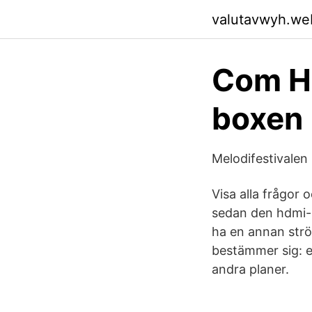
valutavwyh.we
Com He
boxen
Melodifestivalen 
Visa alla frågor 
sedan den hdmi-in
ha en annan str
bestämmer sig: et
andra planer.