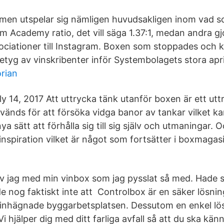
lmen utspelar sig nämligen huvudsakligen inom vad s
m Academy ratio, det vill säga 1.37:1, medan andra gj
ciationer till Instagram. Boxen som stoppades och k
betyg av vinskribenter inför Systembolagets stora apri
orian
ly 14, 2017 Att uttrycka tänk utanför boxen är ett ut
vänds för att försöka vidga banor av tankar vilket ka
ya sätt att förhålla sig till sig själv och utmaningar. 
inspiration vilket är något som fortsätter i boxmaga
ev jag med min vinbox som jag pysslat så med. Hade s
 nog faktiskt inte att Controlbox är en säker lösning
n inhägnade byggarbetsplatsen. Dessutom en enkel lö
Vi hjälper dig med ditt farliga avfall så att du ska kä