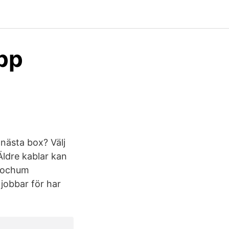
pp
 nästa box? Välj
Äldre kablar kan
 Jochum
 jobbar för har