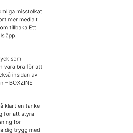
omliga misstolkat
ort mer medialt
om tillbaka Ett
lsläpp.
tryck som
n vara bra för att
Också insidan av
sin – BOXZINE
å klart en tanke
 för att styra
sning för
nna dig trygg med