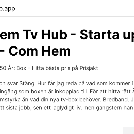
b.app
m Tv Hub - Starta u
 - Com Hem
50 År: Box - Hitta bästa pris på Prisjakt
och svar Stäng. Hur får jag reda på vad som kommer i
gång som boxen är inkopplad till. För att hitta rätt 
ömstyrka än vad din nya tv-box behöver. Bredband.
t sista jobb, sen ett laglydigt liv, men gangstern han