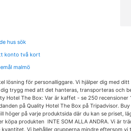
de hus sök
tt konto två kort
stemål malmö
 lösning för personalliggare. Vi hjälper dig med ditt f
 dig trygg med att det hanteras, transporteras och b
ity Hotel The Box: Var är kaffet - se 250 recensioner 
udanden på Quality Hotel The Box på Tripadvisor. Bu
ill höger på varje produktsida där du kan se priset, lä
ller köpa produkten INTE SOM ALLA ANDRA. Vi är tr
re kvantitet. Vi behåller grupperna mindre eftersom vi 