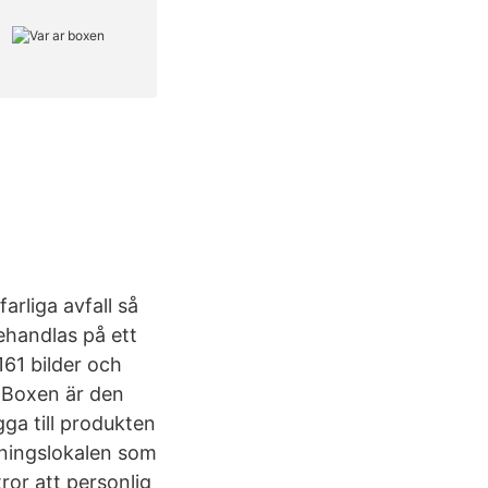
arliga avfall så
ehandlas på ett
161 bilder och
y Boxen är den
gga till produkten
äningslokalen som
tror att personlig