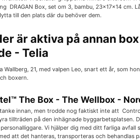
ing DRAGAN Box, set om 3, bambu, 23x17x14 cm. Låd
lytta till den plats där du behöver dem.
er är aktiva på annan box
de - Telia
Wallberg, 21, med valpen Leo, snart ett år, som hon
och boxern.
tel™ The Box - The Wellbox - Nor
 tanke innan, men trodde nog faktiskt inte att Contr
styra tillträden på den inhägnade byggarbetsplatsen.
personalliggare. Vi hjälper dig med ditt farliga avfall 
med att det hanteras, transporteras och behandlas på