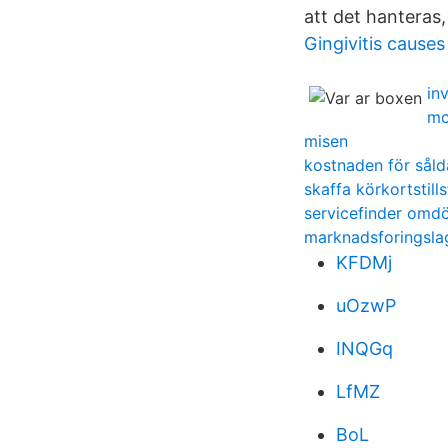
att det hanteras,
Gingivitis causes
in
mo
misen
kostnaden för såld
skaffa körkortstil
servicefinder om
marknadsforingsla
KFDMj
uOzwP
INQGq
LfMZ
BoL