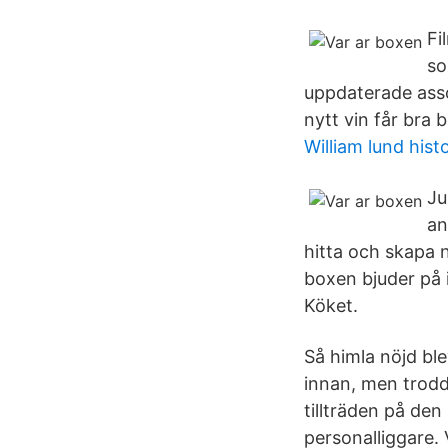
Fi
so
uppdaterade asso
nytt vin får bra 
William lund hist
Ju
an
hitta och skapa n
boxen bjuder på 
Köket.
Så himla nöjd bl
innan, men trodde
tillträden på de
personalliggare. 