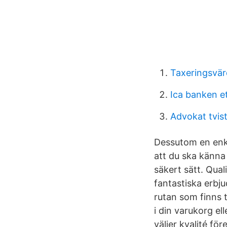
Taxeringsvär
Ica banken e
Advokat tvi
Dessutom en enkel
att du ska känna
säkert sätt. Qual
fantastiska erbj
rutan som finns t
i din varukorg e
väljer kvalité fö