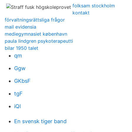
folksam stockholm
kontakt
förvaltningsrättsliga frågor
mail evidensia
mediegymnasiet københavn
paula lindgren psykoterapeutti
bilar 1950 talet
qm
Ggw
GKbsF
tgF
iQI
En svensk tiger band