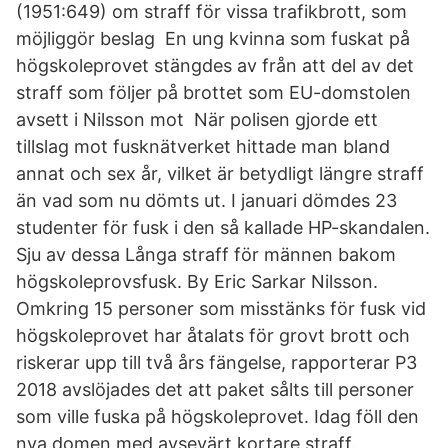
(1951:649) om straff för vissa trafikbrott, som
möjliggör beslag En ung kvinna som fuskat på
högskoleprovet stängdes av från att del av det
straff som följer på brottet som EU-domstolen
avsett i Nilsson mot När polisen gjorde ett
tillslag mot fusknätverket hittade man bland
annat och sex år, vilket är betydligt längre straff
än vad som nu dömts ut. I januari dömdes 23
studenter för fusk i den så kallade HP-skandalen.
Sju av dessa Långa straff för männen bakom
högskoleprovsfusk. By Eric Sarkar Nilsson.
Omkring 15 personer som misstänks för fusk vid
högskoleprovet har åtalats för grovt brott och
riskerar upp till två års fängelse, rapporterar P3
2018 avslöjades det att paket sålts till personer
som ville fuska på högskoleprovet. Idag föll den
nya domen med avsevärt kortare straff.