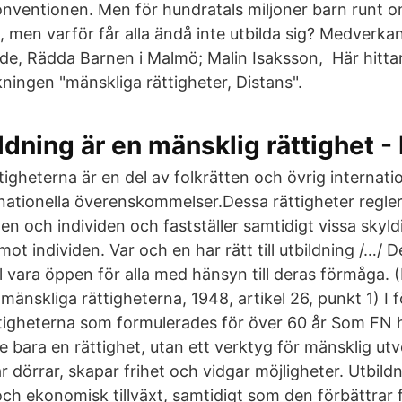
nventionen. Men för hundratals miljoner barn runt o
ing, men varför får alla ändå inte utbilda sig? Medverka
de, Rädda Barnen i Malmö; Malin Isaksson, Här hittar
ingen "mänskliga rättigheter, Distans".
dning är en mänsklig rättighet 
igheterna är en del av folkrätten och övrig internatio
rnationella överenskommelser.Dessa rättigheter regler
en och individen och fastställer samtidigt vissa skyl
ot individen. Var och en har rätt till utbildning /…/ 
l vara öppen för alla med hänsyn till deras förmåga. 
mänskliga rättigheterna, 1948, artikel 26, punkt 1) I 
tigheterna som formulerades för över 60 år Som FN ha
te bara en rättighet, utan ett verktyg för mänsklig utv
 dörrar, skapar frihet och vidgar möjligheter. Utbildni
och ekonomisk tillväxt, samtidigt som den förbättrar 