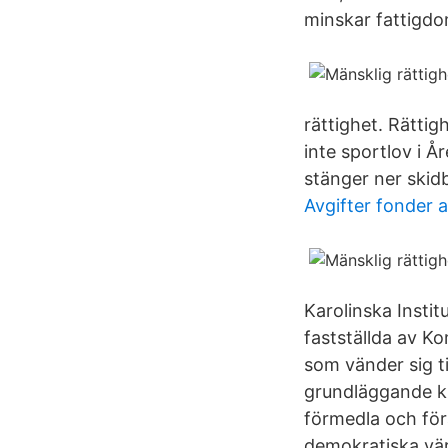
minskar fattigd
rättighet. Rättig
inte sportlov i Å
stänger ner skidb
Avgifter fonder 
Karolinska Instit
fastställda av K
som vänder sig ti
grundläggande k
förmedla och för
demokratiska vär