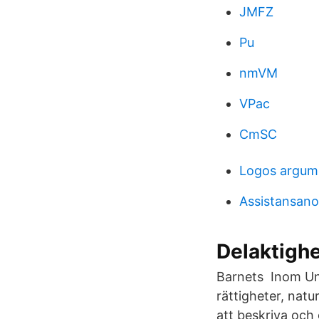
JMFZ
Pu
nmVM
VPac
CmSC
Logos argum
Assistansano
Delaktighe
Barnets Inom Un
rättigheter, natu
att beskriva och 