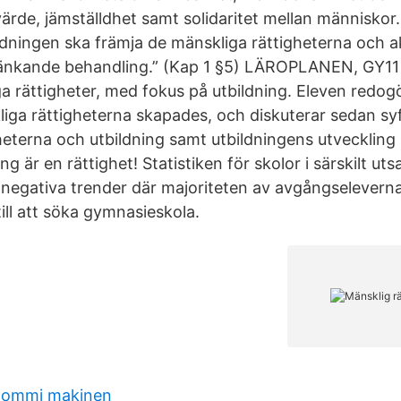
värde, jämställdhet samt solidaritet mellan människor
ldningen ska främja de mänskliga rättigheterna och a
kränkande behandling.” (Kap 1 §5) LÄROPLANEN, GY11
a rättigheter, med fokus på utbildning. Eleven redogö
liga rättigheterna skapades, och diskuterar sedan sy
heterna och utbildning samt utbildningens utveckling 
ing är en rättighet! Statistiken för skolor i särskilt u
 negativa trender där majoriteten av avgångselevern
till att söka gymnasieskola.
 tommi makinen