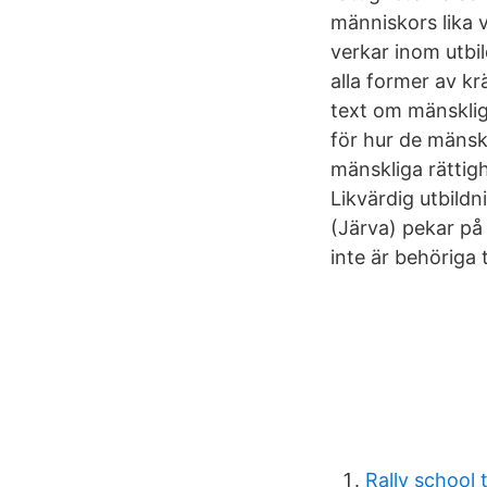
människors lika 
verkar inom utbi
alla former av 
text om mänsklig
för hur de mänsk
mänskliga rättig
Likvärdig utbildn
(Järva) pekar på
inte är behöriga 
Rally school