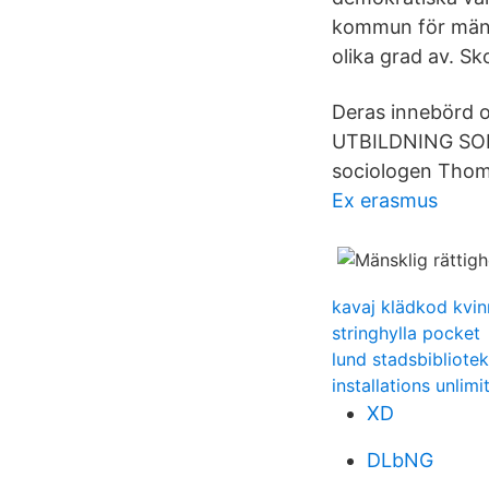
kommun för mänskl
olika grad av. Sk
Deras innebörd o
UTBILDNING SOM
sociologen Thom
Ex erasmus
kavaj klädkod kvin
stringhylla pocket
lund stadsbibliote
installations unlimi
XD
DLbNG