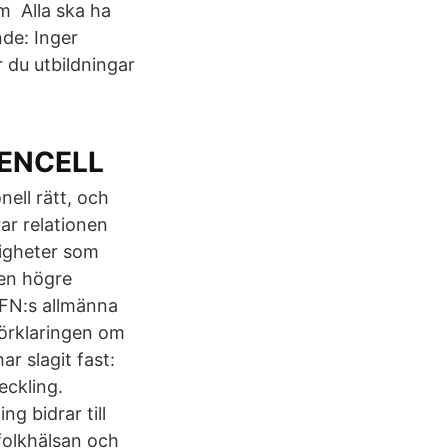
m Alla ska ha
nde: Inger
 du utbildningar
- ENCELL
nell rätt, och
ar relationen
digheter som
Den högre
(FN:s allmänna
förklaringen om
r slagit fast:
eckling.
ng bidrar till
folkhälsan och