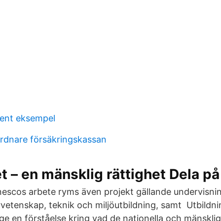
ent eksempel
rdnare försäkringskassan
t – en mänsklig rättighet Dela p
escos arbete ryms även projekt gällande undervisni
rvetenskap, teknik och miljöutbildning, samt Utbildnin
ge en förståelse kring vad de nationella och mänskli