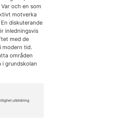
. Var och en som
ktivt motverka
 En diskuterande
r inledningsvis
ftet med de
i modern tid.
tsatta områden
a i grundskolan