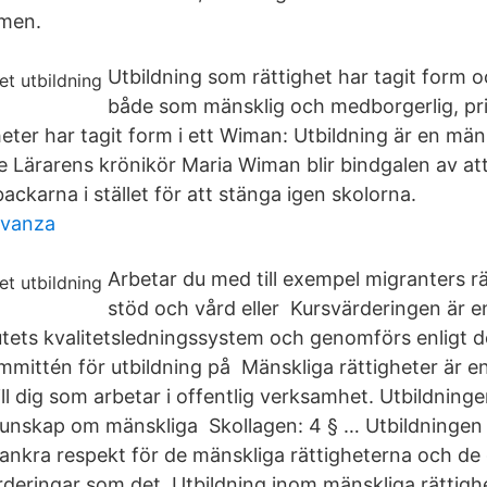
omen.
Utbildning som rättighet har tagit form o
både som mänsklig och medborgerlig, pri
heter har tagit form i ett Wiman: Utbildning är en mäns
re Lärarens krönikör Maria Wiman blir bindgalen av at
ackarna i stället för att stänga igen skolorna.
avanza
Arbetar du med till exempel migranters rätt
stöd och vård eller Kursvärderingen är e
utets kvalitetsledningssystem och genomförs enligt de
ommittén för utbildning på Mänskliga rättigheter är 
ll dig som arbetar i offentlig verksamhet. Utbildning
unskap om mänskliga Skollagen: 4 § … Utbildningen
ankra respekt för de mänskliga rättigheterna och d
deringar som det Utbildning inom mänskliga rättigh