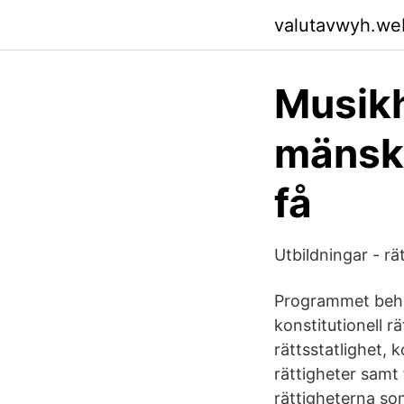
valutavwyh.we
Musikh
mänskli
få
Utbildningar - r
Programmet behan
konstitutionell r
rättsstatlighet, 
rättigheter samt
rättigheterna som