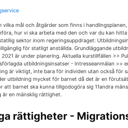
service
m vilka mål och åtgärder som finns i handlingsplanen,
mföra, hur vi ska arbeta med den och var du kan hitta
statllig sektor inom regeringsuppdraget: Utbildningsi
illgänglig för statligt anställda. Grundläggande utbild
 2021 är under planering. Aktuella kurstillfällen >> P
förlagda utbildningsinsatser - Intresseanmälan >> 
ning är viktigt, inte bara för individen utan också för 
er utbildning mycket för barnet då det är en förutsät
r att barnet ska kunna tillgodogöra sig 11andra mänsk
 är en mänsklig rättighet.
a rättigheter - Migration