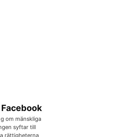
å Facebook
ng om mänskliga
gen syftar till
ga rättigheterna