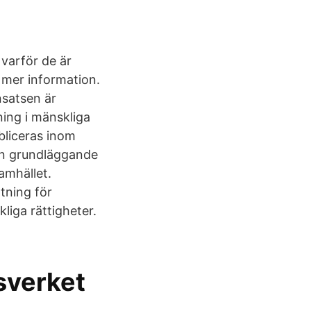
 varför de är
 mer information.
nsatsen är
ning i mänskliga
ubliceras inom
en grundläggande
samhället.
tning för
liga rättigheter.
sverket