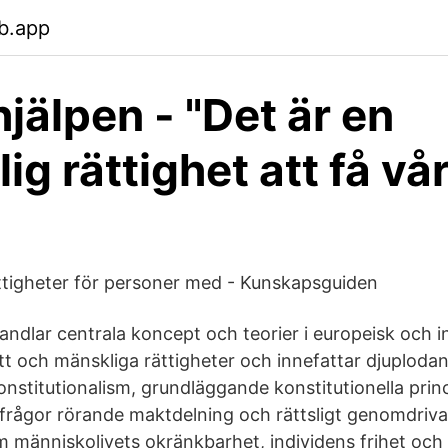
b.app
jälpen - "Det är en
g rättighet att få vår
ättigheter för personer med - Kunskapsguiden
dlar centrala koncept och teorier i europeisk och in
ätt och mänskliga rättigheter och innefattar djuploda
konstitutionalism, grundläggande konstitutionella prin
 frågor rörande maktdelning och rättsligt genomdriv
 människolivets okränkbarhet, individens frihet och in