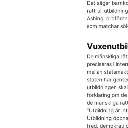
Det säger barnko
rätt till utbildn
Ashing, ordföran
som matchar sökn
Vuxenutbil
De mänskliga rätt
preciseras i inte
mellan statsmakt
staten har gentem
utbildningen skal
förklaring om de 
de mänskliga rät
”Utbildning är in
Utbildning öppnar
fred, demokrati 