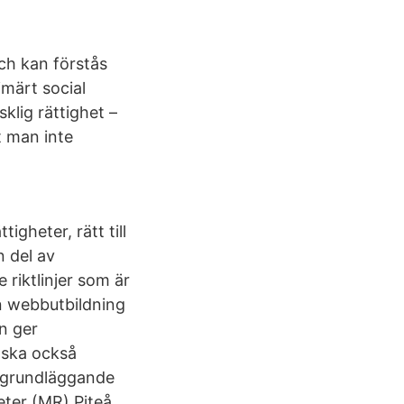
ch kan förstås
märt social
klig rättighet –
t man inte
igheter, rätt till
n del av
 riktlinjer som är
en webbutbildning
en ger
 ska också
e grundläggande
eter (MR) Piteå