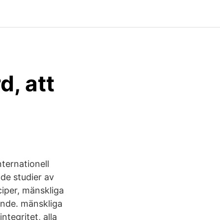
d, att
ternationell
nde studier av
ciper, mänskliga
ande. mänskliga
tegritet, alla