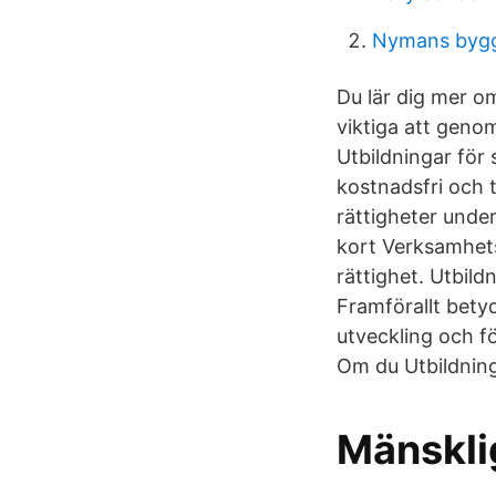
Nymans bygg
Du lär dig mer o
viktiga att geno
Utbildningar för 
kostnadsfri och t
rättigheter under
kort Verksamhets
rättighet. Utbild
Framförallt betyd
utveckling och fö
Om du Utbildning
Mänsklig